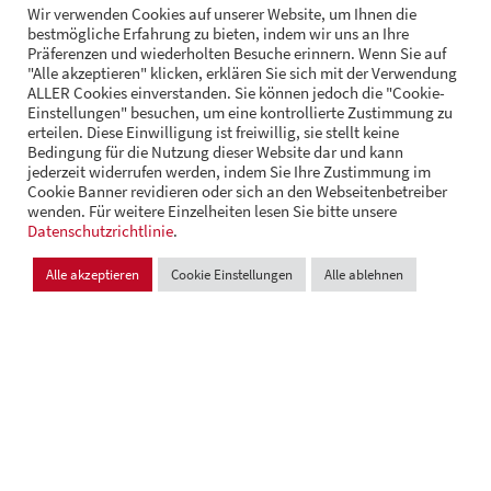
Wir verwenden Cookies auf unserer Website, um Ihnen die
RECHT
bestmögliche Erfahrung zu bieten, indem wir uns an Ihre
Präferenzen und wiederholten Besuche erinnern. Wenn Sie auf
"Alle akzeptieren" klicken, erklären Sie sich mit der Verwendung
ALLER Cookies einverstanden. Sie können jedoch die "Cookie-
Einstellungen" besuchen, um eine kontrollierte Zustimmung zu
erteilen. Diese Einwilligung ist freiwillig, sie stellt keine
FOLGE UNS
Bedingung für die Nutzung dieser Website dar und kann
jederzeit widerrufen werden, indem Sie Ihre Zustimmung im
Cookie Banner revidieren oder sich an den Webseitenbetreiber
wenden. Für weitere Einzelheiten lesen Sie bitte unsere
© Andrä Consulting
Datenschutz
Impressum
Datenschutzrichtlinie
.
Cookie Einstellungen
Alle akzeptieren
Cookie Einstellungen
Alle ablehnen
Design und Entwicklung:
VI BRAND STUDIOS