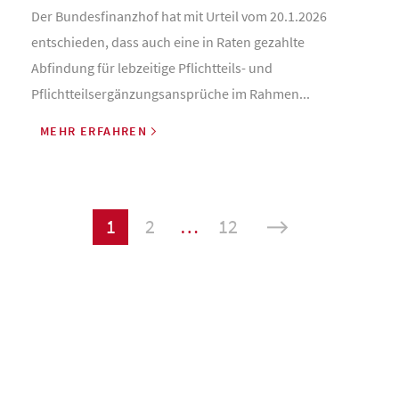
Der Bundesfinanzhof hat mit Urteil vom 20.1.2026
entschieden, dass auch eine in Raten gezahlte
Abfindung für lebzeitige Pflichtteils- und
Pflichtteilsergänzungsansprüche im Rahmen...
MEHR ERFAHREN
Seitennummerierung
1
2
…
12
der
Beiträge