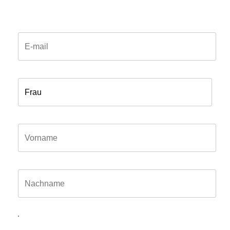
Email*
Anrede*
Vorname*
Name*
Hiermit willige ich ein, dass meine in das Kontaktformular
eingegebenen Daten elektronisch gespeichert und zum