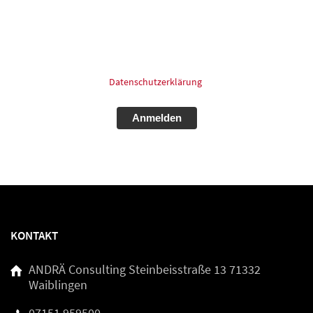
Zweck der Kontaktaufnahme und Bearbeitung der Anfrage
verarbeitet und genutzt werden dürfen. Meine Einwilligung
kann ich jederzeit und ohne Angaben von Gründen mit
Wirkung für die Zukunft postalisch: oder Email widerrufen.
Für mehr Informationen zum Thema Datenschutz schauen
Sie bitte in unsere
Datenschutzerklärung
.
Alternative:
KONTAKT
ANDRÄ Consulting
Steinbeisstraße 13
71332
Waiblingen
07151 959500