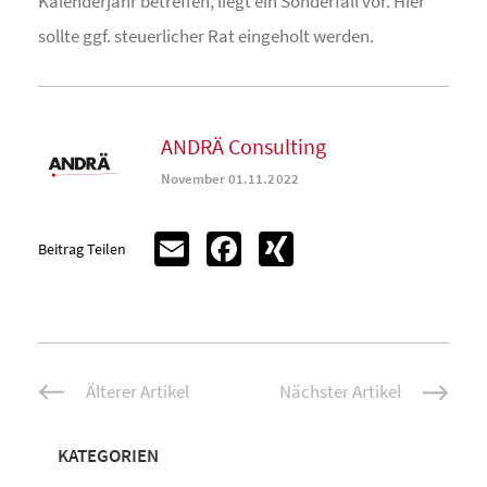
Kalenderjahr betreffen, liegt ein Sonderfall vor. Hier
sollte ggf. steuerlicher Rat eingeholt werden.
ANDRÄ Consulting
November 01.11.2022
Email
Facebook
XING
Beitrag Teilen
Beitrags-
Älterer Artikel
Nächster Artikel
Navigation
KATEGORIEN