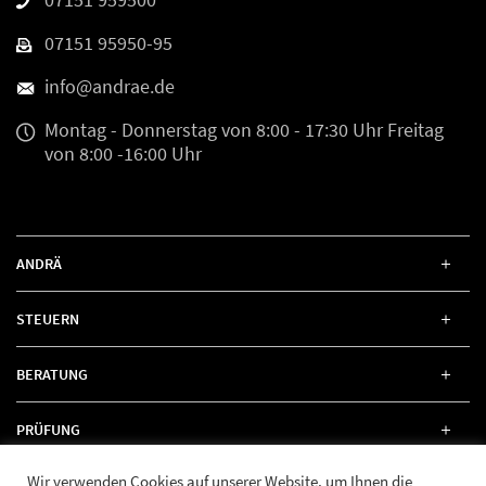
07151 95950-95
info@andrae.de
Montag - Donnerstag
von 8:00 - 17:30 Uhr
Freitag
von 8:00 -16:00 Uhr
ANDRÄ
STEUERN
BERATUNG
PRÜFUNG
Wir verwenden Cookies auf unserer Website, um Ihnen die
RECHT