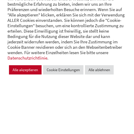
bestmögliche Erfahrung zu bieten, indem wir uns an Ihre
Präferenzen und wiederholten Besuche erinnern. Wenn Sie auf
"Alle akzeptieren" klicken, erklären Sie sich mit der Verwendung
ALLER Cookies einverstanden. Sie können jedoch die "Cookie-
Einstellungen" besuchen, um eine kontrollierte Zustimmung zu
erteilen. Diese Einwilligung ist freiwillig, sie stellt keine
FOLGE UNS
Bedingung für die Nutzung dieser Website dar und kann
jederzeit widerrufen werden, indem Sie Ihre Zustimmung im
Cookie Banner revidieren oder sich an den Webseitenbetreiber
wenden. Für weitere Einzelheiten lesen Sie bitte unsere
© Andrä Consulting
Datenschutzrichtlinie
Datenschutz
.
Impressum
Cookie Einstellungen
Alle akzeptieren
Cookie Einstellungen
Alle ablehnen
Design und Entwicklung:
VI BRAND STUDIOS