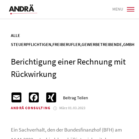
MENU
ALLE
STEUERPFLICHTIGEN
,
FREIBERUFLER
,
GEWERBETREIBENDE
,
GMBH
Berichtigung einer Rechnung mit
Rückwirkung
Email
Facebook
XING
Beitrag Teilen
ANDRÄ CONSULTING
März 01.03.2023
Ein Sachverhalt, den der Bundesfinanzhof (BFH) am