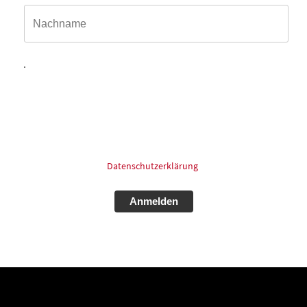
Hiermit willige ich ein, dass meine in das Kontaktformular
eingegebenen Daten elektronisch gespeichert und zum
Zweck der Kontaktaufnahme und Bearbeitung der Anfrage
verarbeitet und genutzt werden dürfen. Meine Einwilligung
kann ich jederzeit und ohne Angaben von Gründen mit
Wirkung für die Zukunft postalisch: oder Email widerrufen.
Für mehr Informationen zum Thema Datenschutz schauen
Sie bitte in unsere
Datenschutzerklärung
.
Alternative: