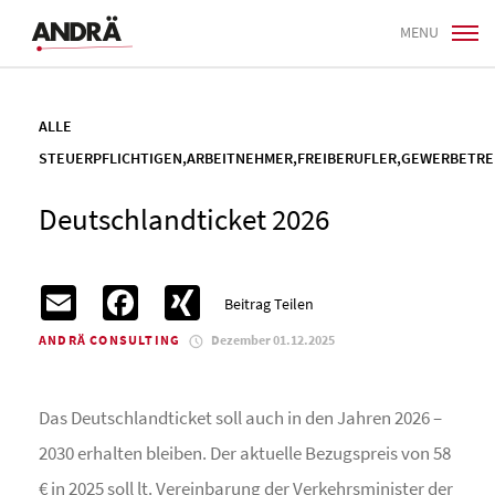
MENU
ALLE
STEUERPFLICHTIGEN
,
ARBEITNEHMER
,
FREIBERUFLER
,
GEWERBETRE
Deutschlandticket 2026
Email
Facebook
XING
Beitrag Teilen
ANDRÄ CONSULTING
Dezember 01.12.2025
Das Deutschlandticket soll auch in den Jahren 2026 –
2030 erhalten bleiben. Der aktuelle Bezugspreis von 58
€ in 2025 soll lt. Vereinbarung der Verkehrsminister der