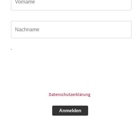
Name*
Hiermit willige ich ein, dass meine in das Kontaktformular
eingegebenen Daten elektronisch gespeichert und zum
Zweck der Kontaktaufnahme und Bearbeitung der Anfrage
verarbeitet und genutzt werden dürfen. Meine Einwilligung
kann ich jederzeit und ohne Angaben von Gründen mit
Wirkung für die Zukunft postalisch: oder Email widerrufen.
Für mehr Informationen zum Thema Datenschutz schauen
Sie bitte in unsere
Datenschutzerklärung
.
Alternative: