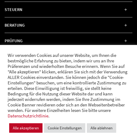
STEUERN
BERATUNG
PRÜFUNG
Wir verwenden Cookies auf unserer Website, um Ihnen die
RECHT
bestmögliche Erfahrung zu bieten, indem wir uns an Ihre
Präferenzen und wiederholten Besuche erinnern. Wenn Sie auf
"Alle akzeptieren" klicken, erklären Sie sich mit der Verwendung
ALLER Cookies einverstanden. Sie können jedoch die "Cookie-
Einstellungen" besuchen, um eine kontrollierte Zustimmung zu
erteilen. Diese Einwilligung ist freiwillig, sie stellt keine
FOLGE UNS
Bedingung für die Nutzung dieser Website dar und kann
jederzeit widerrufen werden, indem Sie Ihre Zustimmung im
Cookie Banner revidieren oder sich an den Webseitenbetreiber
wenden. Für weitere Einzelheiten lesen Sie bitte unsere
© Andrä Consulting
Datenschutzrichtlinie
Datenschutz
.
Impressum
Cookie Einstellungen
Alle akzeptieren
Cookie Einstellungen
Alle ablehnen
Design und Entwicklung:
VI BRAND STUDIOS