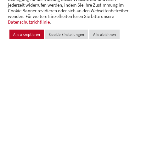
jederzeit widerrufen werden, indem Sie Ihre Zustimmung im
Cookie Banner revidieren oder sich an den Webseitenbetreiber
wenden. Für weitere Einzelheiten lesen Sie bitte unsere
© Andrä Consulting
Datenschutzrichtlinie
Datenschutz
.
Impressum
Cookie Einstellungen
Alle akzeptieren
Cookie Einstellungen
Alle ablehnen
Design und Entwicklung:
VI BRAND STUDIOS