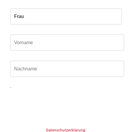
Anrede*
Vorname*
Name*
Hiermit willige ich ein, dass meine in das Kontaktformular
eingegebenen Daten elektronisch gespeichert und zum
Zweck der Kontaktaufnahme und Bearbeitung der Anfrage
verarbeitet und genutzt werden dürfen. Meine Einwilligung
kann ich jederzeit und ohne Angaben von Gründen mit
Wirkung für die Zukunft postalisch: oder Email widerrufen.
Für mehr Informationen zum Thema Datenschutz schauen
Sie bitte in unsere
Datenschutzerklärung
.