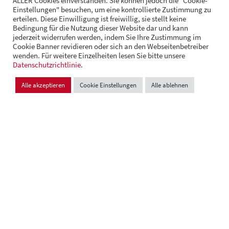
ALLER Cookies einverstanden. Sie können jedoch die "Cookie-
Einstellungen" besuchen, um eine kontrollierte Zustimmung zu
erteilen. Diese Einwilligung ist freiwillig, sie stellt keine
FOLGE UNS
Bedingung für die Nutzung dieser Website dar und kann
jederzeit widerrufen werden, indem Sie Ihre Zustimmung im
Cookie Banner revidieren oder sich an den Webseitenbetreiber
wenden. Für weitere Einzelheiten lesen Sie bitte unsere
© Andrä Consulting
Datenschutzrichtlinie
Datenschutz
.
Impressum
Cookie Einstellungen
Alle akzeptieren
Cookie Einstellungen
Alle ablehnen
Design und Entwicklung:
VI BRAND STUDIOS