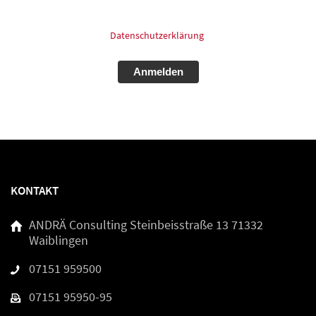
Wirkung für die Zukunft postalisch: oder Email widerrufen.
Für mehr Informationen zum Thema Datenschutz schauen
Sie bitte in unsere
Datenschutzerklärung
.
Alternative:
KONTAKT
ANDRÄ Consulting
Steinbeisstraße 13
71332
Waiblingen
07151 959500
07151 95950-95