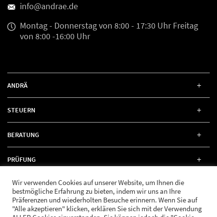
info@andrae.de
Montag - Donnerstag
von 8:00 - 17:30 Uhr
Freitag
von 8:00 -16:00 Uhr
ANDRÄ
STEUERN
BERATUNG
PRÜFUNG
Wir verwenden Cookies auf unserer Website, um Ihnen die
RECHT
bestmögliche Erfahrung zu bieten, indem wir uns an Ihre
Präferenzen und wiederholten Besuche erinnern. Wenn Sie auf
"Alle akzeptieren" klicken, erklären Sie sich mit der Verwendung