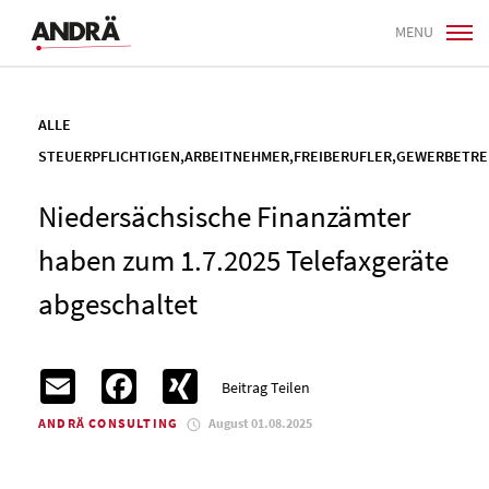
MENU
ALLE
STEUERPFLICHTIGEN
,
ARBEITNEHMER
,
FREIBERUFLER
,
GEWERBETRE
Niedersächsische Finanzämter
haben zum 1.7.2025 Telefaxgeräte
abgeschaltet
Email
Facebook
XING
Beitrag Teilen
ANDRÄ CONSULTING
August 01.08.2025