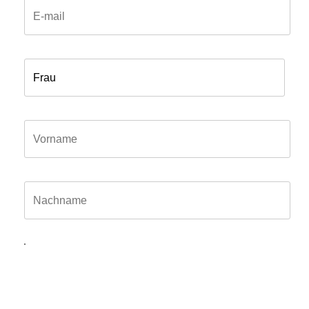
Anrede*
Vorname*
Name*
Hiermit willige ich ein, dass meine in das Kontaktformular
eingegebenen Daten elektronisch gespeichert und zum
Zweck der Kontaktaufnahme und Bearbeitung der Anfrage
verarbeitet und genutzt werden dürfen. Meine Einwilligung
kann ich jederzeit und ohne Angaben von Gründen mit