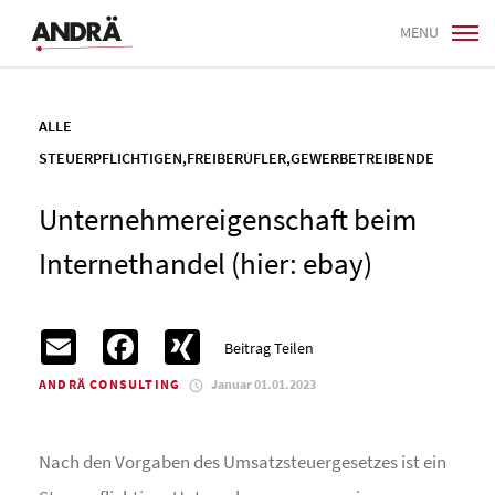
MENU
ALLE
STEUERPFLICHTIGEN
,
FREIBERUFLER
,
GEWERBETREIBENDE
Unternehmereigenschaft beim
Internethandel (hier: ebay)
Email
Facebook
XING
Beitrag Teilen
ANDRÄ CONSULTING
Januar 01.01.2023
Nach den Vorgaben des Umsatzsteuergesetzes ist ein