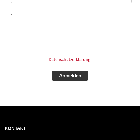
Hiermit willige ich ein, dass meine in das Kontaktformular
eingegebenen Daten elektronisch gespeichert und zum
Zweck der Kontaktaufnahme und Bearbeitung der Anfrage
verarbeitet und genutzt werden dürfen. Meine Einwilligung
kann ich jederzeit und ohne Angaben von Gründen mit
Wirkung für die Zukunft postalisch: oder Email widerrufen.
Für mehr Informationen zum Thema Datenschutz schauen
Sie bitte in unsere
Datenschutzerklärung
.
Alternative:
KONTAKT