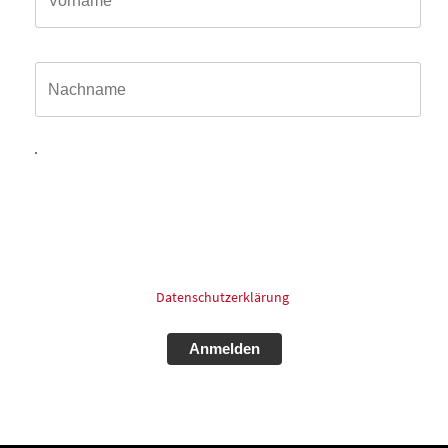
Name*
Hiermit willige ich ein, dass meine in das Kontaktformular
eingegebenen Daten elektronisch gespeichert und zum
Zweck der Kontaktaufnahme und Bearbeitung der Anfrage
verarbeitet und genutzt werden dürfen. Meine Einwilligung
kann ich jederzeit und ohne Angaben von Gründen mit
Wirkung für die Zukunft postalisch: oder Email widerrufen.
Für mehr Informationen zum Thema Datenschutz schauen
Sie bitte in unsere
Datenschutzerklärung
.
Alternative: