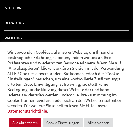
STEUERN
BERATUNG
PRÜFUNG
Wir verwenden Cookies auf unserer Website, um Ihnen die
RECHT
bestmögliche Erfahrung zu bieten, indem wir uns an Ihre
Präferenzen und wiederholten Besuche erinnern. Wenn Sie auf
"Alle akzeptieren" klicken, erklären Sie sich mit der Verwendung
ALLER Cookies einverstanden. Sie können jedoch die "Cookie-
Einstellungen" besuchen, um eine kontrollierte Zustimmung zu
erteilen. Diese Einwilligung ist freiwillig, sie stellt keine
FOLGE UNS
Bedingung für die Nutzung dieser Website dar und kann
jederzeit widerrufen werden, indem Sie Ihre Zustimmung im
Cookie Banner revidieren oder sich an den Webseitenbetreiber
wenden. Für weitere Einzelheiten lesen Sie bitte unsere
© Andrä Consulting
Datenschutzrichtlinie
Datenschutz
.
Impressum
Cookie Einstellungen
Alle akzeptieren
Cookie Einstellungen
Alle ablehnen
Design und Entwicklung:
VI BRAND STUDIOS