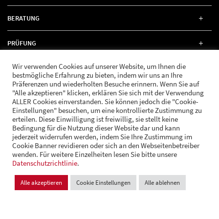
BERATUNG
PRÜFUNG
Wir verwenden Cookies auf unserer Website, um Ihnen die
RECHT
bestmögliche Erfahrung zu bieten, indem wir uns an Ihre
Präferenzen und wiederholten Besuche erinnern. Wenn Sie auf
"Alle akzeptieren" klicken, erklären Sie sich mit der Verwendung
ALLER Cookies einverstanden. Sie können jedoch die "Cookie-
Einstellungen" besuchen, um eine kontrollierte Zustimmung zu
erteilen. Diese Einwilligung ist freiwillig, sie stellt keine
FOLGE UNS
Bedingung für die Nutzung dieser Website dar und kann
jederzeit widerrufen werden, indem Sie Ihre Zustimmung im
Cookie Banner revidieren oder sich an den Webseitenbetreiber
wenden. Für weitere Einzelheiten lesen Sie bitte unsere
© Andrä Consulting
Datenschutzrichtlinie
Datenschutz
.
Impressum
Cookie Einstellungen
Alle akzeptieren
Cookie Einstellungen
Alle ablehnen
Design und Entwicklung:
VI BRAND STUDIOS