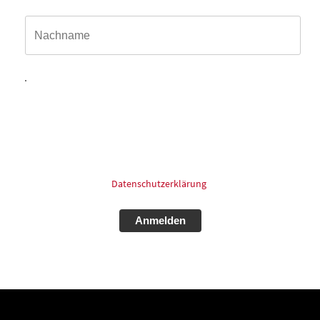
Name*
Hiermit willige ich ein, dass meine in das Kontaktformular
eingegebenen Daten elektronisch gespeichert und zum
Zweck der Kontaktaufnahme und Bearbeitung der Anfrage
verarbeitet und genutzt werden dürfen. Meine Einwilligung
kann ich jederzeit und ohne Angaben von Gründen mit
Wirkung für die Zukunft postalisch: oder Email widerrufen.
Für mehr Informationen zum Thema Datenschutz schauen
Sie bitte in unsere
Datenschutzerklärung
.
Alternative: