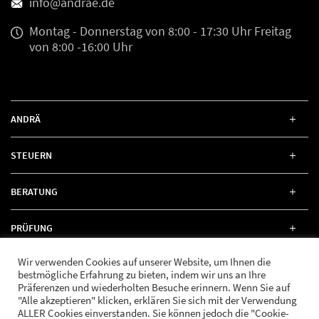
info@andrae.de
Montag - Donnerstag
von 8:00 - 17:30 Uhr
Freitag
von 8:00 -16:00 Uhr
ANDRÄ
STEUERN
BERATUNG
PRÜFUNG
Wir verwenden Cookies auf unserer Website, um Ihnen die
RECHT
bestmögliche Erfahrung zu bieten, indem wir uns an Ihre
Präferenzen und wiederholten Besuche erinnern. Wenn Sie auf
"Alle akzeptieren" klicken, erklären Sie sich mit der Verwendung
ALLER Cookies einverstanden. Sie können jedoch die "Cookie-