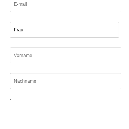
Anrede*
Vorname*
Name*
Hiermit willige ich ein, dass meine in das Kontaktformular
eingegebenen Daten elektronisch gespeichert und zum
Zweck der Kontaktaufnahme und Bearbeitung der Anfrage
verarbeitet und genutzt werden dürfen. Meine Einwilligung
kann ich jederzeit und ohne Angaben von Gründen mit
Wirkung für die Zukunft postalisch: oder Email widerrufen.