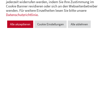
jederzeit widerrufen werden, indem Sie Ihre Zustimmung im
Cookie Banner revidieren oder sich an den Webseitenbetreiber
wenden. Für weitere Einzelheiten lesen Sie bitte unsere
© Andrä Consulting
Datenschutzrichtlinie
Datenschutz
.
Impressum
Cookie Einstellungen
Alle akzeptieren
Cookie Einstellungen
Alle ablehnen
Design und Entwicklung:
VI BRAND STUDIOS