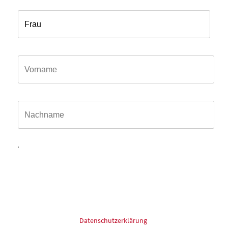
Anrede*
Vorname*
Name*
Hiermit willige ich ein, dass meine in das Kontaktformular
eingegebenen Daten elektronisch gespeichert und zum
Zweck der Kontaktaufnahme und Bearbeitung der Anfrage
verarbeitet und genutzt werden dürfen. Meine Einwilligung
kann ich jederzeit und ohne Angaben von Gründen mit
Wirkung für die Zukunft postalisch: oder Email widerrufen.
Für mehr Informationen zum Thema Datenschutz schauen
Sie bitte in unsere
Datenschutzerklärung
.