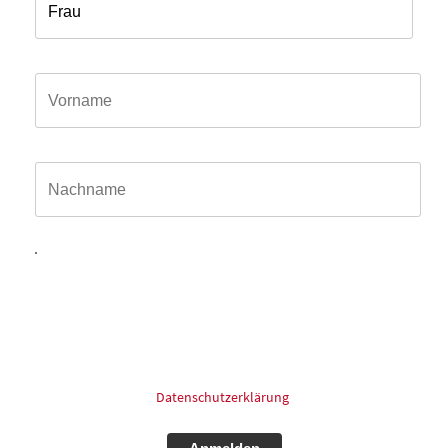
Vorname*
Name*
Hiermit willige ich ein, dass meine in das Kontaktformular
eingegebenen Daten elektronisch gespeichert und zum
Zweck der Kontaktaufnahme und Bearbeitung der Anfrage
verarbeitet und genutzt werden dürfen. Meine Einwilligung
kann ich jederzeit und ohne Angaben von Gründen mit
Wirkung für die Zukunft postalisch: oder Email widerrufen.
Für mehr Informationen zum Thema Datenschutz schauen
Sie bitte in unsere
Datenschutzerklärung
.