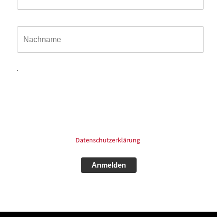
Name*
Hiermit willige ich ein, dass meine in das Kontaktformular
eingegebenen Daten elektronisch gespeichert und zum
Zweck der Kontaktaufnahme und Bearbeitung der Anfrage
verarbeitet und genutzt werden dürfen. Meine Einwilligung
kann ich jederzeit und ohne Angaben von Gründen mit
Wirkung für die Zukunft postalisch: oder Email widerrufen.
Für mehr Informationen zum Thema Datenschutz schauen
Sie bitte in unsere
Datenschutzerklärung
.
Alternative: