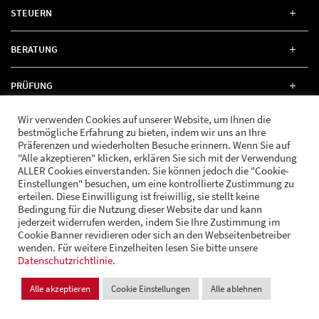
STEUERN
BERATUNG
PRÜFUNG
Wir verwenden Cookies auf unserer Website, um Ihnen die
RECHT
bestmögliche Erfahrung zu bieten, indem wir uns an Ihre
Präferenzen und wiederholten Besuche erinnern. Wenn Sie auf
"Alle akzeptieren" klicken, erklären Sie sich mit der Verwendung
ALLER Cookies einverstanden. Sie können jedoch die "Cookie-
Einstellungen" besuchen, um eine kontrollierte Zustimmung zu
erteilen. Diese Einwilligung ist freiwillig, sie stellt keine
FOLGE UNS
Bedingung für die Nutzung dieser Website dar und kann
jederzeit widerrufen werden, indem Sie Ihre Zustimmung im
Cookie Banner revidieren oder sich an den Webseitenbetreiber
wenden. Für weitere Einzelheiten lesen Sie bitte unsere
© Andrä Consulting
Datenschutzrichtlinie
Datenschutz
.
Impressum
Cookie Einstellungen
Alle akzeptieren
Cookie Einstellungen
Alle ablehnen
Design und Entwicklung:
VI BRAND STUDIOS