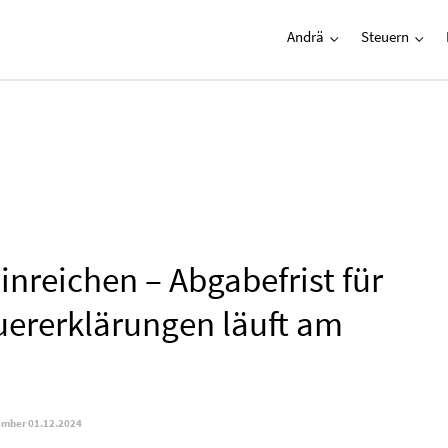
Andrä
Steuern
inreichen – Abgabefrist für
euererklärungen läuft am
mber 01.12.2024