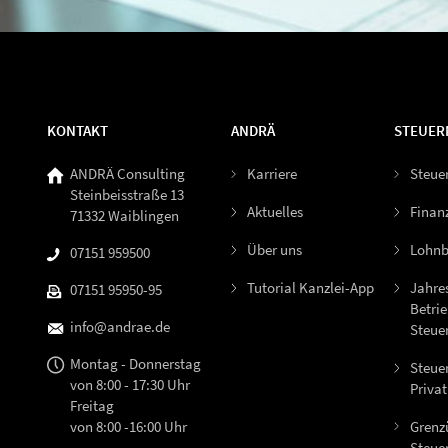
KONTAKT
ANDRÄ
STEUER
ANDRÄ Consulting
Karriere
Steue
Steinbeisstraße 13
Aktuelles
Finan
71332 Waiblingen
Über uns
Lohnb
07151 959500
Tutorial Kanzlei-App
Jahre
07151 95950-95
Betrie
info@andrae.de
Steue
Montag - Donnerstag
Steue
von 8:00 - 17:30 Uhr
Priva
Freitag
Grenz
von 8:00 -16:00 Uhr
Steue