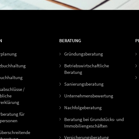
N
BERATUNG
P
rplanung
Gründungsberatung
zbuchhaltung
Betriebswirtschaftliche
Beratung
uchhaltung
Sanierungsberatung
sabschlüsse /
bliche
Unternehmensbewertung
rerklärung
Nachfolgeberatung
rberatung für
Beratung bei Grundstücks- und
tpersonen
Immobiliengeschäften
überschreitende
Versicherungsberatung
rberatung