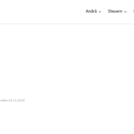
Andrä
Steuern
mber 01.11.2025