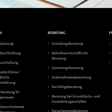
N
BERATUNG
P
rplanung
Gründungsberatung
zbuchhaltung
Betriebswirtschaftliche
Beratung
uchhaltung
Sanierungsberatung
sabschlüsse /
bliche
Unternehmensbewertung
rerklärung
Nachfolgeberatung
rberatung für
Beratung bei Grundstücks- und
tpersonen
Immobiliengeschäften
überschreitende
Versicherungsberatung
rberatung