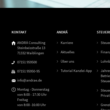
KONTAKT
ANDRÄ
STEUER
ANDRÄ Consulting
Karriere
Steue
Steinbeisstraße 13
Aktuelles
Finan
71332 Waiblingen
Über uns
Lohnb
07151 959500
Tutorial Kanzlei-App
Jahre
07151 95950-95
Betrie
info@andrae.de
Steue
Montag - Donnerstag
Steue
von 8:00 - 17:30 Uhr
Priva
Freitag
Grenz
von 8:00 -16:00 Uhr
Steue