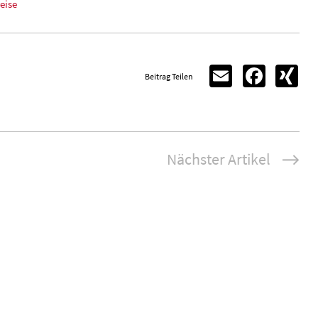
eise
Email
Facebook
XIN
Beitrag Teilen
Nächster Artikel