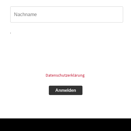
Name*
Hiermit willige ich ein, dass meine in das Kontaktformular
eingegebenen Daten elektronisch gespeichert und zum
Zweck der Kontaktaufnahme und Bearbeitung der Anfrage
verarbeitet und genutzt werden dürfen. Meine Einwilligung
kann ich jederzeit und ohne Angaben von Gründen mit
Wirkung für die Zukunft postalisch: oder Email widerrufen.
Für mehr Informationen zum Thema Datenschutz schauen
Sie bitte in unsere
Datenschutzerklärung
.
Alternative: