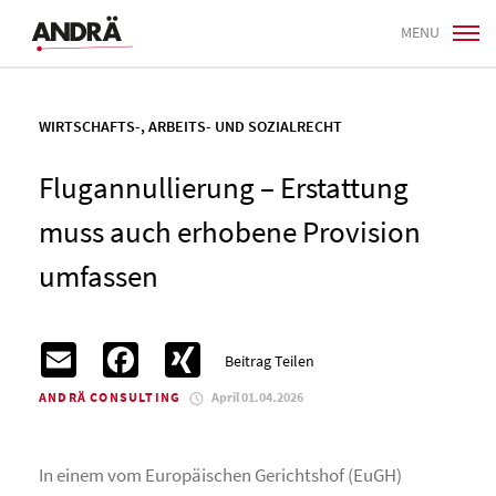
MENU
WIRTSCHAFTS-, ARBEITS- UND SOZIALRECHT
Flugannullierung – Erstattung
muss auch erhobene Provision
umfassen
Email
Facebook
XING
Beitrag Teilen
ANDRÄ CONSULTING
April 01.04.2026
In einem vom Europäischen Gerichtshof (EuGH)