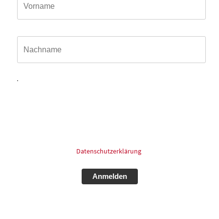
Name*
Hiermit willige ich ein, dass meine in das Kontaktformular
eingegebenen Daten elektronisch gespeichert und zum
Zweck der Kontaktaufnahme und Bearbeitung der Anfrage
verarbeitet und genutzt werden dürfen. Meine Einwilligung
kann ich jederzeit und ohne Angaben von Gründen mit
Wirkung für die Zukunft postalisch: oder Email widerrufen.
Für mehr Informationen zum Thema Datenschutz schauen
Sie bitte in unsere
Datenschutzerklärung
.
Alternative: