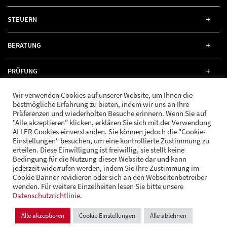
STEUERN
BERATUNG
PRÜFUNG
Wir verwenden Cookies auf unserer Website, um Ihnen die
RECHT
bestmögliche Erfahrung zu bieten, indem wir uns an Ihre
Präferenzen und wiederholten Besuche erinnern. Wenn Sie auf
"Alle akzeptieren" klicken, erklären Sie sich mit der Verwendung
ALLER Cookies einverstanden. Sie können jedoch die "Cookie-
Einstellungen" besuchen, um eine kontrollierte Zustimmung zu
erteilen. Diese Einwilligung ist freiwillig, sie stellt keine
FOLGE UNS
Bedingung für die Nutzung dieser Website dar und kann
jederzeit widerrufen werden, indem Sie Ihre Zustimmung im
Cookie Banner revidieren oder sich an den Webseitenbetreiber
wenden. Für weitere Einzelheiten lesen Sie bitte unsere
© Andrä Consulting
Datenschutzrichtlinie
Datenschutz
.
Impressum
Cookie Einstellungen
Alle akzeptieren
Cookie Einstellungen
Alle ablehnen
Design und Entwicklung:
VI BRAND STUDIOS