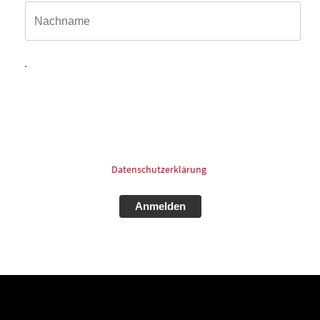
Hiermit willige ich ein, dass meine in das Kontaktformular
eingegebenen Daten elektronisch gespeichert und zum
Zweck der Kontaktaufnahme und Bearbeitung der Anfrage
verarbeitet und genutzt werden dürfen. Meine Einwilligung
kann ich jederzeit und ohne Angaben von Gründen mit
Wirkung für die Zukunft postalisch: oder Email widerrufen.
Für mehr Informationen zum Thema Datenschutz schauen
Sie bitte in unsere
Datenschutzerklärung
.
Alternative: