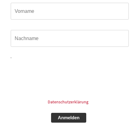
Name*
Hiermit willige ich ein, dass meine in das Kontaktformular
eingegebenen Daten elektronisch gespeichert und zum
Zweck der Kontaktaufnahme und Bearbeitung der Anfrage
verarbeitet und genutzt werden dürfen. Meine Einwilligung
kann ich jederzeit und ohne Angaben von Gründen mit
Wirkung für die Zukunft postalisch: oder Email widerrufen.
Für mehr Informationen zum Thema Datenschutz schauen
Sie bitte in unsere
Datenschutzerklärung
.
Alternative: