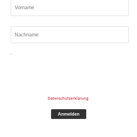
Name*
Hiermit willige ich ein, dass meine in das Kontaktformular
eingegebenen Daten elektronisch gespeichert und zum
Zweck der Kontaktaufnahme und Bearbeitung der Anfrage
verarbeitet und genutzt werden dürfen. Meine Einwilligung
kann ich jederzeit und ohne Angaben von Gründen mit
Wirkung für die Zukunft postalisch: oder Email widerrufen.
Für mehr Informationen zum Thema Datenschutz schauen
Sie bitte in unsere
Datenschutzerklärung
.
Alternative: