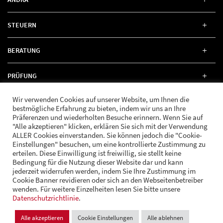
STEUERN
BERATUNG
PRÜFUNG
Wir verwenden Cookies auf unserer Website, um Ihnen die
RECHT
bestmögliche Erfahrung zu bieten, indem wir uns an Ihre
Präferenzen und wiederholten Besuche erinnern. Wenn Sie auf
"Alle akzeptieren" klicken, erklären Sie sich mit der Verwendung
ALLER Cookies einverstanden. Sie können jedoch die "Cookie-
Einstellungen" besuchen, um eine kontrollierte Zustimmung zu
erteilen. Diese Einwilligung ist freiwillig, sie stellt keine
FOLGE UNS
Bedingung für die Nutzung dieser Website dar und kann
jederzeit widerrufen werden, indem Sie Ihre Zustimmung im
Cookie Banner revidieren oder sich an den Webseitenbetreiber
wenden. Für weitere Einzelheiten lesen Sie bitte unsere
© Andrä Consulting
Datenschutzrichtlinie
Datenschutz
.
Impressum
Cookie Einstellungen
Alle akzeptieren
Cookie Einstellungen
Alle ablehnen
Design und Entwicklung:
VI BRAND STUDIOS