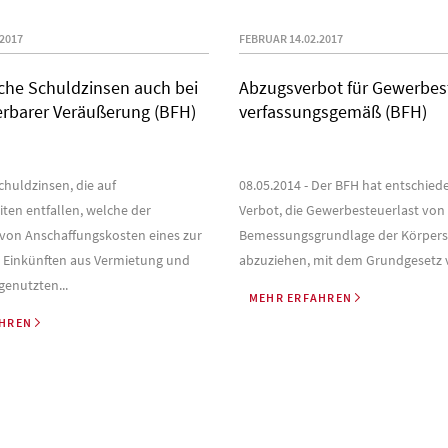
2017
FEBRUAR 14.02.2017
che Schuldzinsen auch bei
Abzugsverbot für Gewerbest
erbarer Veräußerung (BFH)
verfassungsgemäß (BFH)
Schuldzinsen, die auf
08.05.2014 - Der BFH hat entschied
iten entfallen, welche der
Verbot, die Gewerbesteuerlast von
 von Anschaffungskosten eines zur
Bemessungsgrundlage der Körpers
n Einkünften aus Vermietung und
abzuziehen, mit dem Grundgesetz ve
enutzten...
MEHR ERFAHREN
AHREN