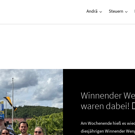
Andrä
Steuern
Winnender Wen
waren dabei! 🏃
Am Wochenende hieß es wiede
diesjährigen Winnender Weng