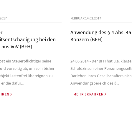
2017
FEBRUAR 14.02.2017
r
Anwendung des § 4 Abs. 4a
eitsentschädigung bei den
Konzern (BFH)
 aus VuV (BFH)
öst ein Steuerpflichtiger seine
24.06.2014 - Der BFH hat u.a. klarges
ld vorzeitig ab, um sein bisher
Schuldzinsen einer Personengesells
bjekt lastenfrei übereignen zu
Darlehen ihres Gesellschafters nich
r die dafür...
Anwendungsbereich des §...
AHREN
MEHR ERFAHREN