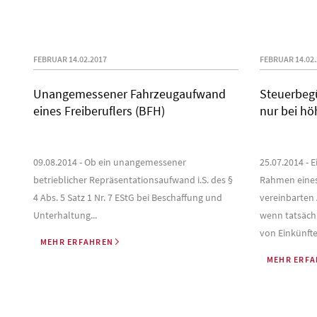
FEBRUAR 14.02.2017
FEBRUAR 14.02.
Unangemessener Fahrzeugaufwand
Steuerbeg
eines Freiberuflers (BFH)
nur bei hö
09.08.2014 - Ob ein unangemessener
25.07.2014 - 
betrieblicher Repräsentationsaufwand i.S. des §
Rahmen eines
4 Abs. 5 Satz 1 Nr. 7 EStG bei Beschaffung und
vereinbarten 
Unterhaltung...
wenn tatsäch
von Einkünften
MEHR ERFAHREN
MEHR ERF