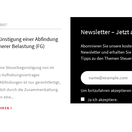
2017
Newsletter – Jetzt
ünstigung einer Abfindung
herer Belastung (FG)
Abonnieren Sie unsere kost
Newsletter und erhalten Sie
Tipps zu den Themen Steuer
Eine Steuerbegünstigung von im
 Aufhebungsvertrages
Abfindungen ist nur gerechtfertigt,
lich durch die Zusammenballung
Um fortzufahren akzeptieren
 eine...
Ja ich akzeptiere.
AHREN