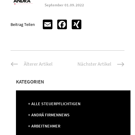
September 01.09.2022
Email
Facebook
XING
Beitrag Teilen
Beitrags-
Älterer Artikel
Nächster Artikel
Navigation
KATEGORIEN
ALLE STEUERPFLICHTIGEN
ANDRÄ FIRMENNEWS
ARBEITNEHMER