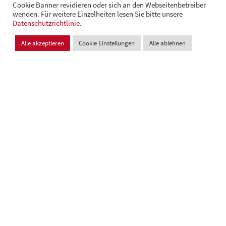
Cookie Banner revidieren oder sich an den Webseitenbetreiber
wenden. Für weitere Einzelheiten lesen Sie bitte unsere
© Andrä Consulting
Datenschutzrichtlinie
Datenschutz
.
Impressum
Cookie Einstellungen
Alle akzeptieren
Cookie Einstellungen
Alle ablehnen
Design und Entwicklung:
VI BRAND STUDIOS