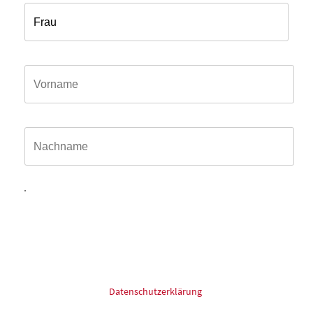
Vorname*
Name*
Hiermit willige ich ein, dass meine in das Kontaktformular
eingegebenen Daten elektronisch gespeichert und zum
Zweck der Kontaktaufnahme und Bearbeitung der Anfrage
verarbeitet und genutzt werden dürfen. Meine Einwilligung
kann ich jederzeit und ohne Angaben von Gründen mit
Wirkung für die Zukunft postalisch: oder Email widerrufen.
Für mehr Informationen zum Thema Datenschutz schauen
Sie bitte in unsere
Datenschutzerklärung
.