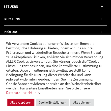
STEUERN
BERATUNG
PRÜFUNG
Wir verwenden Cookies auf unserer Website, um Ihnen die
RECHT
bestmögliche Erfahrung zu bieten, indem wir uns an Ihre
Präferenzen und wiederholten Besuche erinnern. Wenn Sie auf
"Alle akzeptieren" klicken, erklären Sie sich mit der Verwendung
ALLER Cookies einverstanden. Sie können jedoch die "Cookie-
Einstellungen" besuchen, um eine kontrollierte Zustimmung zu
erteilen. Diese Einwilligung ist freiwillig, sie stellt keine
FOLGE UNS
Bedingung für die Nutzung dieser Website dar und kann
jederzeit widerrufen werden, indem Sie Ihre Zustimmung im
Cookie Banner revidieren oder sich an den Webseitenbetreiber
wenden. Für weitere Einzelheiten lesen Sie bitte unsere
© Andrä Consulting
Datenschutzrichtlinie
Datenschutz
.
Impressum
Cookie Einstellungen
Alle akzeptieren
Cookie Einstellungen
Alle ablehnen
Design und Entwicklung:
VI BRAND STUDIOS