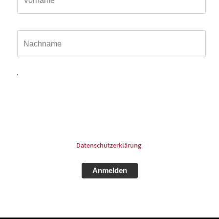
Name*
Hiermit willige ich ein, dass meine in das Kontaktformular
eingegebenen Daten elektronisch gespeichert und zum
Zweck der Kontaktaufnahme und Bearbeitung der Anfrage
verarbeitet und genutzt werden dürfen. Meine Einwilligung
kann ich jederzeit und ohne Angaben von Gründen mit
Wirkung für die Zukunft postalisch: oder Email widerrufen.
Für mehr Informationen zum Thema Datenschutz schauen
Sie bitte in unsere
Datenschutzerklärung
.
Alternative: