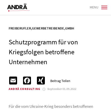
MENU
FREIBERUFLER
,
GEWERBETREIBENDE
,
GMBH
Schutzprogramm für von
Kriegsfolgen betroffene
Unternehmen
Email
Facebook
XING
Beitrag Teilen
ANDRÄ CONSULTING
September 01.09.2022
Für die vom Ukraine-Krieg besonders betroffenen